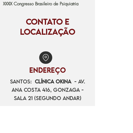
XXXIX Congresso Brasileiro de Psiquiatria
CONTATO E
LOCALIZAÇÃO
Endereço
Santos:
Clínica Okina
- Av.
Ana Costa 416, Gonzaga -
Sala 21 (segundo andar)
Lorena:
Clinica Insight
Av. Nossa Senhora de Fátima,
228 - B , Bairro da Cruz